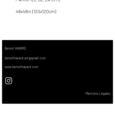
48x48in (120x120cm)
Benoit HAVARD
benoithavard.art@gmail.com
www.benoithavard.com
Mentions Légales